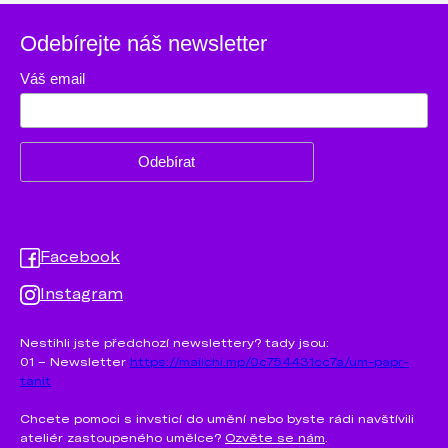
Odebírejte náš newsletter
Váš email
Facebook
Instagram
Nestihli jste předchozí newslettery? tady jsou:
01 – Newsletter
https://mailchi.mp/0c754431cc7a/um-papr-
tanit
Chcete pomoci s invsticí do umění nebo byste rádi navštívili
ateliér zastoupeného umělce?
Ozvěte se nám
.