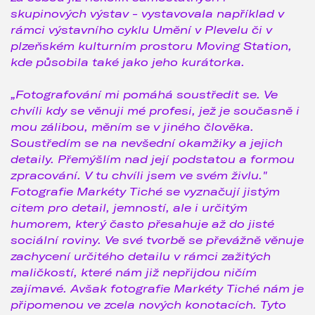
skupinových výstav - vystavovala například v
rámci výstavního cyklu Umění v Plevelu či v
plzeňském kulturním prostoru Moving Station,
kde působila také jako jeho kurátorka.
„Fotografování mi pomáhá soustředit se. Ve
chvíli kdy se věnuji mé profesi, jež je současně i
mou zálibou, měním se v jiného člověka.
Soustředím se na nevšední okamžiky a jejich
detaily. Přemýšlím nad její podstatou a formou
zpracování. V tu chvíli jsem ve svém živlu."
Fotografie Markéty Tiché se vyznačují jistým
citem pro detail, jemností, ale i určitým
humorem, který často přesahuje až do jisté
sociální roviny. Ve své tvorbě se převážně věnuje
zachycení určitého detailu v rámci zažitých
maličkostí, které nám již nepřijdou ničím
zajímavé. Avšak fotografie Markéty Tiché nám je
připomenou ve zcela nových konotacích. Tyto