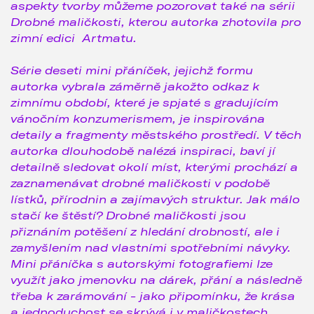
aspekty tvorby můžeme pozorovat také na sérii
Drobné maličkosti, kterou autorka zhotovila pro
zimní edici Artmatu.
Série deseti mini přáníček, jejichž formu
autorka vybrala záměrně jakožto odkaz k
zimnímu období, které je spjaté s gradujícím
vánočním konzumerismem, je inspirována
detaily a fragmenty městského prostředí. V těch
autorka dlouhodobě nalézá inspiraci, baví jí
detailně sledovat okolí míst, kterými prochází a
zaznamenávat drobné maličkosti v podobě
lístků, přírodnin a zajímavých struktur. Jak málo
stačí ke štěstí? Drobné maličkosti jsou
přiznáním potěšení z hledání drobností, ale i
zamyšlením nad vlastními spotřebními návyky.
Mini přáníčka s autorskými fotografiemi lze
využít jako jmenovku na dárek, přání a následně
třeba k zarámování - jako připomínku, že krása
a jednoduchost se skrývá i v maličkostech.