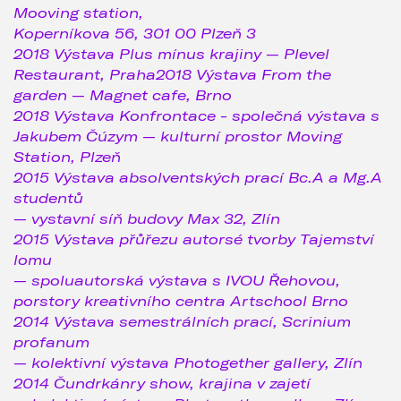
Mooving station,
Koperníkova 56, 301 00 Plzeň 3
2018 Výstava Plus mínus krajiny — Plevel
Restaurant, Praha2018 Výstava From the
garden — Magnet cafe, Brno
2018 Výstava Konfrontace - společná výstava s
Jakubem Čúzym — kulturní prostor Moving
Station, Plzeň
2015 Výstava absolventských prací Bc.A a Mg.A
studentů
— vystavní síň budovy Max 32, Zlín
2015 Výstava přůřezu autorsé tvorby Tajemství
lomu
— spoluautorská výstava s IVOU Řehovou,
porstory kreativního centra Artschool Brno
2014 Výstava semestrálních prací, Scrinium
profanum
— kolektivní výstava Photogether gallery, Zlín
2014 Čundrkánry show, krajina v zajetí