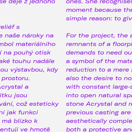
 se děje z jednoho
ones. She recognise
moment because the 
simple reason: to giv
eliéf s
e naše nároky na
For the project, the 
ymbol materiálního
remnants of a floorpl
 na pouhý otisk
demands to need ou
aké touhu nadále
a symbol of the mate
nou výstavbou, kdy
reduction to a mere 
 prostoru.
also the desire to n
crystal a
with constant large‑
itku jsou
into open natural spa
ání, což esteticky
stone Acrystal and 
ní jak funkci
previous casting are 
 má blízko k
aesthetically comple
entují ve hmotě
both a protective and