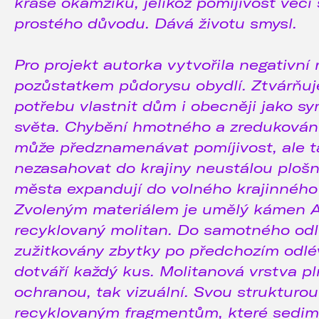
kráse okamžiku, jelikož pomíjivost věcí
prostého důvodu. Dává životu smysl.
Pro projekt autorka vytvořila negativní r
pozůstatkem půdorysu obydlí. Ztvárňuj
potřebu vlastnit dům i obecněji jako s
světa. Chybění hmotného a zredukování
může předznamenávat pomíjivost, ale t
nezasahovat do krajiny neustálou ploš
města expandují do volného krajinného
Zvoleným materiálem je umělý kámen A
recyklovaný molitan. Do samotného odl
zužitkovány zbytky po předchozím odlév
dotváří každý kus. Molitanová vrstva pl
ochranou, tak vizuální. Svou strukturou
recyklovaným fragmentům, které sedim