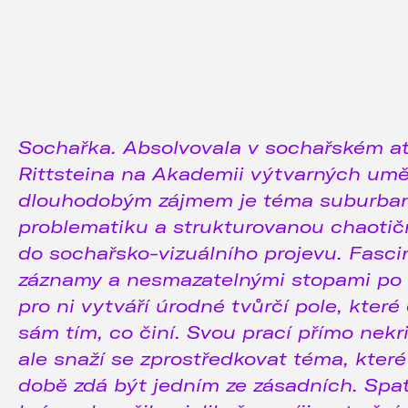
Sochařka. Absolvovala v sochařském at
Rittsteina na Akademii výtvarných uměn
dlouhodobým zájmem je téma suburban
problematiku a strukturovanou chaoti
do sochařsko-vizuálního projevu. Fasci
záznamy a nesmazatelnými stopami po l
pro ni vytváří úrodné tvůrčí pole, kter
sám tím, co činí. Svou prací přímo nekri
ale snaží se zprostředkovat téma, kter
době zdá být jedním ze zásadních. Spat