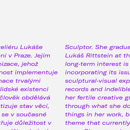
eliéru Lukáše
Sculptor. She gradu
í v Praze. Jejím
Lukáš Rittstein at t
izace, jehož
long‑term interest i
čnost implementuje
incorporating its iss
nace trvalými
sculptural‑visual ex
idské existenci
records and indelibl
é člověk obdělává
her fertile creative 
tizuje stav věcí,
through what she doe
é se v současné
things in her work, 
řuje důležitost v
theme that currentl